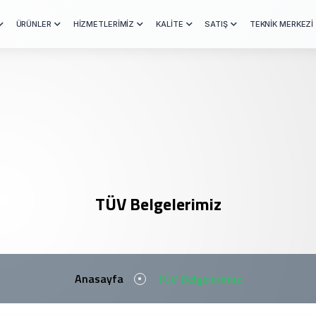
ÜRÜNLER
HİZMETLERİMİZ
KALİTE
SATIŞ
TEKNİK MERKEZİ
TÜV Belgelerimiz
Anasayfa
TÜV Belgelerimiz