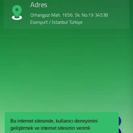
Adres
Orhangazi Mah. 1656. Sk. No:19 34538
Esenyurt / İstanbul Türkiye
Türkçe
Bu internet sitesinde, kullanıcı deneyimini
Endüstriyel Elektrik Sistemleri için Otomatik Sigortalar,
geliştirmek ve internet sitesinin verimli