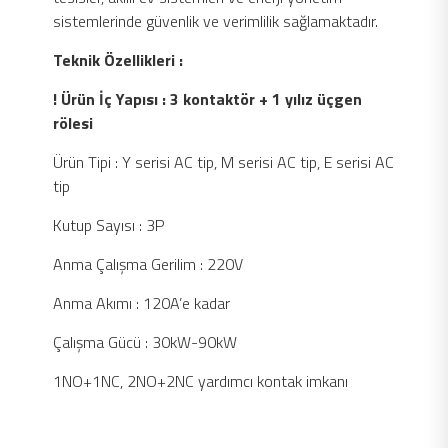
sistemlerinde güvenlik ve verimlilik sağlamaktadır.
Teknik Özellikleri :
! Ürün İç Yapısı : 3 kontaktör + 1 yılız üçgen
rölesi
Ürün Tipi : Y serisi AC tip, M serisi AC tip, E serisi AC
tip
Kutup Sayısı : 3P
Anma Çalışma Gerilim : 220V
Anma Akımı : 120A’e kadar
Çalışma Gücü : 30kW-90kW
1NO+1NC, 2NO+2NC yardımcı kontak imkanı