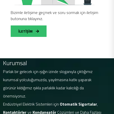
Bizimle iletişime geçmek ve soru sormak için iletişim
butonuna tıklayınız.
İLETİŞİM
Kurumsal
Parlak bir gelecek için ışığın izinde sloganıyla çıktığımız
kurumsal yolculuğumuzda, yayılmasına katkı yaparak
görünür kıldığımız ışıkla parlaklık kadar kalıcılığı da
önemsiyoruz.
Endüstriyel Elektrik Sistemleri için
Otomatik Sigortalar
,
Kontaktörler
ve
Kondansatör
Çözümleri ve Daha Fazlası