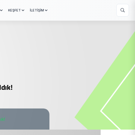
KEŞFET
İLETİŞİM
dık!
ık!