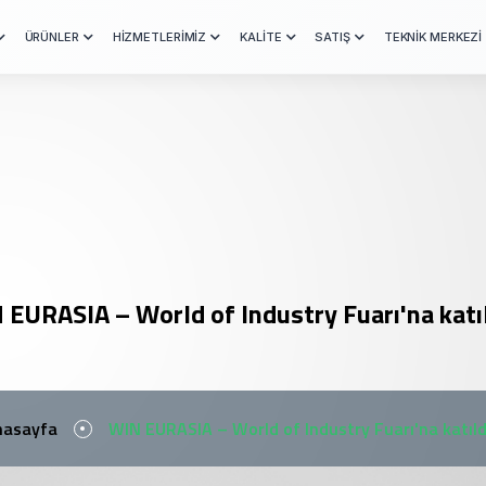
ÜRÜNLER
HİZMETLERİMİZ
KALİTE
SATIŞ
TEKNİK MERKEZİ
 EURASIA – World of Industry Fuarı'na katıl
nasayfa
WIN EURASIA – World of Industry Fuarı'na katıld