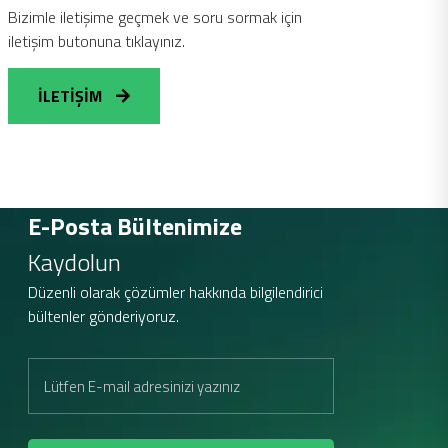
Bizimle iletişime geçmek ve soru sormak için
iletişim butonuna tıklayınız.
İLETİŞİM
E-Posta Bültenimize
Kaydolun
Düzenli olarak çözümler hakkında bilgilendirici
bültenler gönderiyoruz.