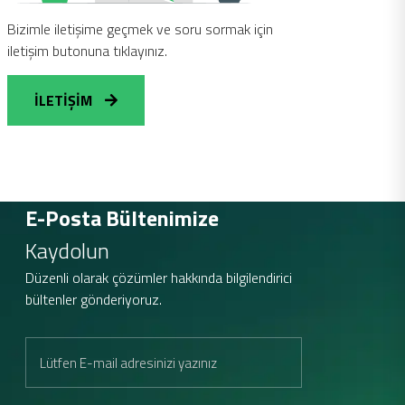
Bizimle iletişime geçmek ve soru sormak için
iletişim butonuna tıklayınız.
İLETİŞİM
E-Posta Bültenimize
Kaydolun
Düzenli olarak çözümler hakkında bilgilendirici
bültenler gönderiyoruz.