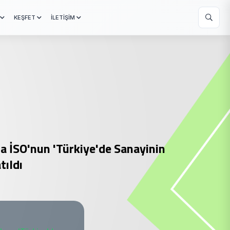
KEŞFET
İLETİŞİM
a İSO'nun 'Türkiye'de Sanayinin
tıldı