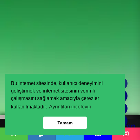
Türkçe
Bu internet sitesinde, kullanıcı deneyimini
Endüstriyel Elektrik Sistemleri için Otomatik Sigortalar,
geliştirmek ve internet sitesinin verimli
English
Kontaktörler ve Kondansatör Çözümleri
çalışmasını sağlamak amacıyla çerezler
kullanılmaktadır.
Ayrıntıları inceleyin
العربية
Русский
Tamam
Web Tasarım SEO & Yazılım
-
Piyon Creative