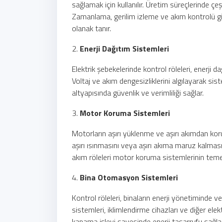
sağlamak için kullanılır. Üretim süreçlerinde çe
Zamanlama, gerilim izleme ve akım kontrolü gibi
olanak tanır.
2.
Enerji Dağıtım Sistemleri
Elektrik şebekelerinde kontrol röleleri, enerji d
Voltaj ve akım dengesizliklerini algılayarak siste
altyapısında güvenlik ve verimliliği sağlar.
3.
Motor Koruma Sistemleri
Motorların aşırı yüklenme ve aşırı akımdan korun
aşırı ısınmasını veya aşırı akıma maruz kalması
akım röleleri motor koruma sistemlerinin temel 
4.
Bina Otomasyon Sistemleri
Kontrol röleleri, binaların enerji yönetiminde 
sistemleri, iklimlendirme cihazları ve diğer el
kapama işlevi sayesinde enerji tasarrufu sağlan