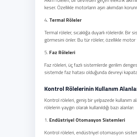
Akım röleleri, bir devreden geçen elektrik akımı
keser. Özellikle motorların aşırı akımdan korunm
4.
Termal Röleler
Termal röleler, sıcaklığa duyarlı rölelerdir. Bi
görmesini önler. Bu tür röleler, özellikle moto
5.
Faz Röleleri
Faz röleleri, üç fazlı sistemlerde gerilim dengesi
sistemde faz hatası olduğunda devreyi kapatara
Kontrol Rölelerinin Kullanım Alanla
Kontrol röleleri, geniş bir yelpazede kullanım al
rölelerin yaygın olarak kullanıldığı bazı alanlar:
1.
Endüstriyel Otomasyon Sistemleri
Kontrol röleleri, endüstriyel otomasyon sistem