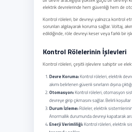
bir devre aracılığıyla yüksek güçlü bir devreyi k
elektrik devrelerinde hem güvenliği hem de o
Kontrol röleleri, bir devreyi yalnızca kontro
sorunları algılayarak koruma sağlar. Voltaj, ak
edildiğinde, röle devreyi keser veya farklı bir işl
Kontrol Rölelerinin İşlevleri
Kontrol röleleri, çeşitli işlevlere sahiptir ve ele
Devre Koruma:
Kontrol röleleri, elektrik devr
akımı belirlenen güvenli sınırların dışına çıkt
Otomasyon:
Kontrol röleleri, otomasyon sis
devreye girip çıkmasını sağlar. Belirli koşulla
Durum İzleme:
Röleler, elektrik sistemlerini
Anormallik durumunda devreyi kapatarak arız
Enerji Verimliliği:
Kontrol röleleri, elektrik si