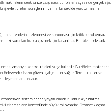
şitli makinelerin senkronize çalışması, bu röleler sayesinde gerçekleşir.
 işlevler, üretim süreçlerinin verimli bir şekilde yürütülmesine
ağıtım sistemlerinin izlenmesi ve korunması için kritik bir rol oynar.
mdeki sorunları hızlıca çözmek için kullanılırlar. Bu röleler, elektrik
ması amacıyla kontrol röleleri sıkça kullanılır. Bu röleler, motorların
nı önleyerek cihazın güvenli çalışmasını sağlar. Termal röleler ve
bileşenleri arasındadır.
ve otomasyon sistemlerinde yaygın olarak kullanılır. Aydınlatma
ektrikli ekipmanların kontrolünde büyük rol oynarlar. Otomatik açma-
ır.