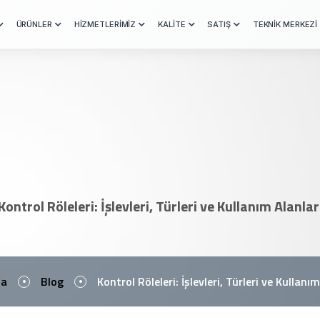
ÜRÜNLER
HİZMETLERİMİZ
KALİTE
SATIŞ
TEKNİK MERKEZİ
Kontrol Röleleri: İşlevleri, Türleri ve Kullanım Alanlar
fa
Blog
Kontrol Röleleri: İşlevleri, Türleri ve Kullanı