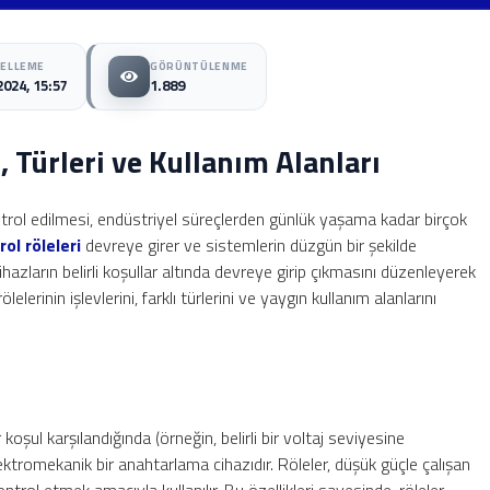
CELLEME
GÖRÜNTÜLENME
2024, 15:57
1.889
i, Türleri ve Kullanım Alanları
ontrol edilmesi, endüstriyel süreçlerden günlük yaşama kadar birçok
rol röleleri
devreye girer ve sistemlerin düzgün bir şekilde
cihazların belirli koşullar altında devreye girip çıkmasını düzenleyerek
elerinin işlevlerini, farklı türlerini ve yaygın kullanım alanlarını
ir koşul karşılandığında (örneğin, belirli bir voltaj seviyesine
lektromekanik bir anahtarlama cihazıdır. Röleler, düşük güçle çalışan