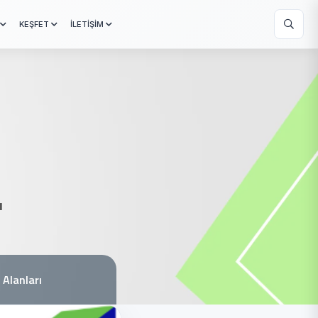
KEŞFET
İLETİŞİM
ı
m Alanları