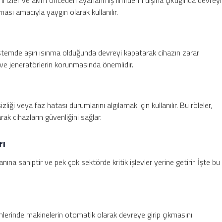
nı izler ve akım önceden ayarlanmış limitlerin dışına çıktığında devreyi
ası amacıyla yaygın olarak kullanılır.
r sistemde aşırı ısınma olduğunda devreyi kapatarak cihazın zarar
r ve jeneratörlerin korunmasında önemlidir.
zliği veya faz hatası durumlarını algılamak için kullanılır. Bu röleler,
k cihazların güvenliğini sağlar.
rı
anına sahiptir ve pek çok sektörde kritik işlevler yerine getirir. İşte bu
lerinde makinelerin otomatik olarak devreye girip çıkmasını