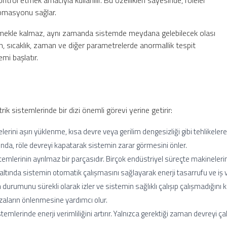
ontrol etmek amacıyla kullanılır. Bu özellikleri sayesinde, röleler
tomasyonu sağlar.
l etmekle kalmaz, aynı zamanda sistemde meydana gelebilecek olası
ım, sıcaklık, zaman ve diğer parametrelerde anormallik tespit
emi başlatır.
ktrik sistemlerinde bir dizi önemli görevi yerine getirir:
elerini aşırı yüklenme, kısa devre veya gerilim dengesizliği gibi tehlikelere 
ığında, röle devreyi kapatarak sistemin zarar görmesini önler.
temlerinin ayrılmaz bir parçasıdır. Birçok endüstriyel süreçte makineleri
r altında sistemin otomatik çalışmasını sağlayarak enerji tasarrufu ve iş ve
n durumunu sürekli olarak izler ve sistemin sağlıklı çalışıp çalışmadığını k
aların önlenmesine yardımcı olur.
stemlerinde enerji verimliliğini artırır. Yalnızca gerektiği zaman devreyi çal