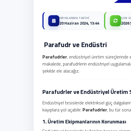
YAYINLANMA TARIHI
SON G
20 Haziran 2024, 13:44
2026 
Parafudr ve Endüstri
Parafudrler
, endüstriyel üretim süreçlerinde 
makalede, parafudrlerin endüstriyel uygulamalard
şekilde ele alacağız.
Parafudrler ve Endüstriyel Üretim 
Endüstriyel tesislerde elektriksel güç dalgalanm
kayıplara yol açabilir.
Parafudrler
, bu tür soru
1. Üretim Ekipmanlarının Korunması
Endüstriyel tesislerde kullanılan hassas ekipman