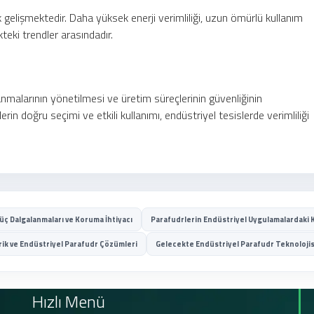
ak gelişmektedir. Daha yüksek enerji verimliliği, uzun ömürlü kullanım
eki trendler arasındadır.
anmalarının yönetilmesi ve üretim süreçlerinin güvenliğinin
lerin doğru seçimi ve etkili kullanımı, endüstriyel tesislerde verimliliği
üç Dalgalanmaları ve Koruma İhtiyacı
Parafudrlerin Endüstriyel Uygulamalardaki K
rik ve Endüstriyel Parafudr Çözümleri
Gelecekte Endüstriyel Parafudr Teknolojis
Hızlı Menü