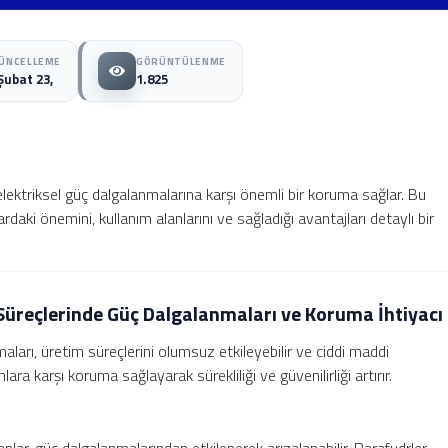
ÜNCELLEME
GÖRÜNTÜLENME
Şubat 23,
1.825
elektriksel güç dalgalanmalarına karşı önemli bir koruma sağlar. Bu
aki önemini, kullanım alanlarını ve sağladığı avantajları detaylı bir
Süreçlerinde Güç Dalgalanmaları ve Koruma İhtiyacı
aları, üretim süreçlerini olumsuz etkileyebilir ve ciddi maddi
nlara karşı koruma sağlayarak sürekliliği ve güvenilirliği artırır.
lar, güç dalgalanmalarından etkilenerek arızalanabilir. Parafudrler,