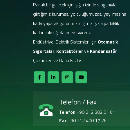
Parlak bir gelecek için ışığın izinde sloganıyla
çıktığımız kurumsal yolculuğumuzda, yayılmasına
katkı yaparak görünür kıldığımız ışıkla parlaklık
kadar kalıcılığı da önemsiyoruz.
Endüstriyel Elektrik Sistemleri için
Otomatik
Sigortalar
,
Kontaktörler
ve
Kondansatör
Çözümleri ve Daha Fazlası
Telefon / Fax
Telefon
+90 212 302 01 61
Fax
+90 212 400 17 26