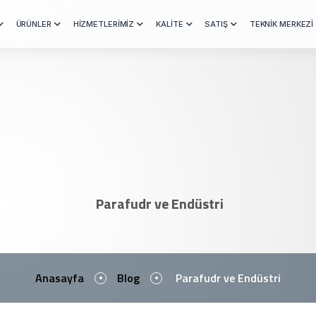
ÜRÜNLER
HİZMETLERİMİZ
KALİTE
SATIŞ
TEKNİK MERKEZİ
Parafudr ve Endüstri
Anasayfa
Blog
Parafudr ve Endüstri